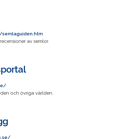
v/semlaguiden.htm
 recensioner av semlor.
portal
se/
orden och övriga världen.
gg
g.se/