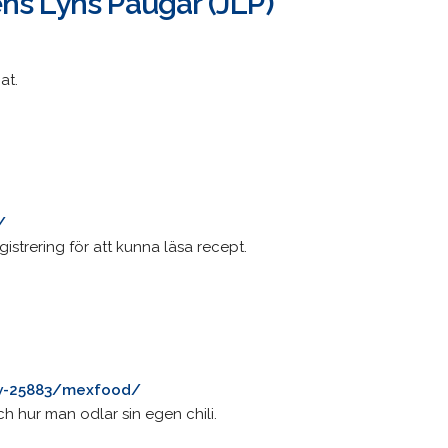
ns Lyns Paugar (JLP)
at.
/
gistrering för att kunna läsa recept.
~w-25883/mexfood/
 hur man odlar sin egen chili.