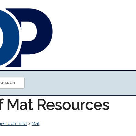
of Mat Resources
en och fritid
>
Mat