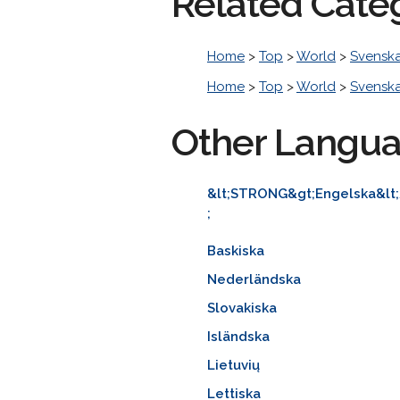
Related Cate
Home
>
Top
>
World
>
Svensk
Home
>
Top
>
World
>
Svensk
Other Langu
&lt;STRONG&gt;Engelska&lt
;
Baskiska
Nederländska
Slovakiska
Isländska
Lietuvių
Lettiska