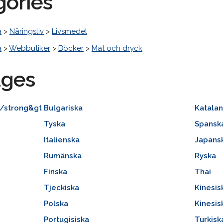
gories
a
>
Näringsliv
>
Livsmedel
a
>
Webbutiker
>
Böcker
>
Mat och dryck
ages
;/strong&gt
Bulgariska
Katala
Tyska
Spansk
Italienska
Japans
Rumänska
Ryska
Finska
Thai
Tjeckiska
Kinesisk
Polska
Kinesis
Portugisiska
Turkisk