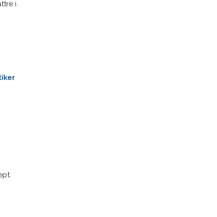
tre i.
iker
ept.