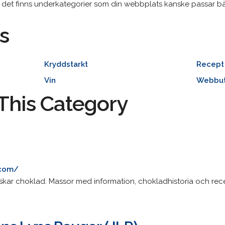
det finns underkategorier som din webbplats kanske passar bät
s
Kryddstarkt
Recept
Vin
Webbut
This Category
.com/
lskar choklad. Massor med information, chokladhistoria och rec