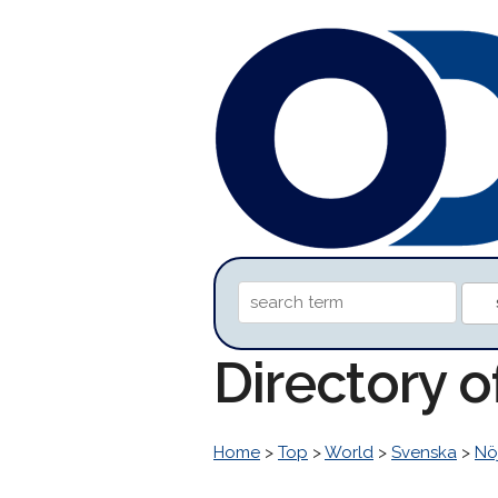
Directory 
Home
>
Top
>
World
>
Svenska
>
Nöj