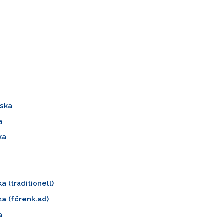
nska
a
ka
a (traditionell)
ka (förenklad)
a