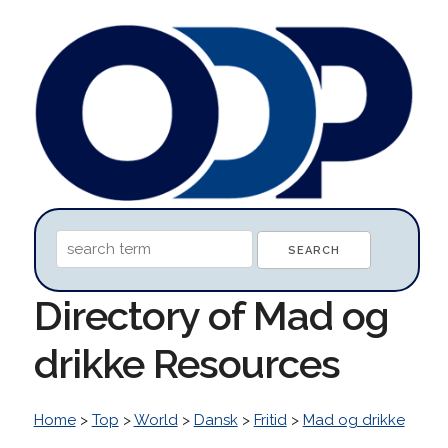
Directory of Mad og
drikke Resources
Home
>
Top
>
World
>
Dansk
>
Fritid
>
Mad og drikke