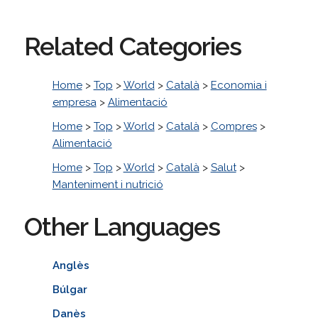
Related Categories
Home
>
Top
>
World
>
Català
>
Economia i
empresa
>
Alimentació
Home
>
Top
>
World
>
Català
>
Compres
>
Alimentació
Home
>
Top
>
World
>
Català
>
Salut
>
Manteniment i nutrició
Other Languages
Anglès
Búlgar
Danès