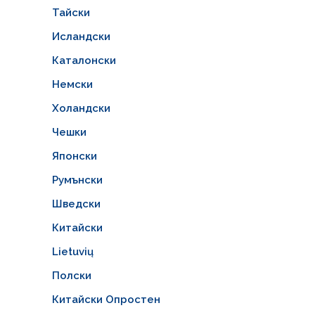
Тайски
Исландски
Каталонски
Немски
Холандски
Чешки
Японски
Румънски
Шведски
Китайски
Lietuvių
Полски
Китайски Опростен