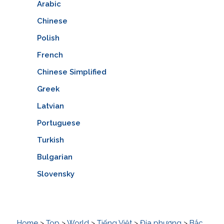
Arabic
Chinese
Polish
French
Chinese Simplified
Greek
Latvian
Portuguese
Turkish
Bulgarian
Slovensky
Home
>
Top
>
World
>
Tiếng Việt
>
Địa phương
>
Bắc