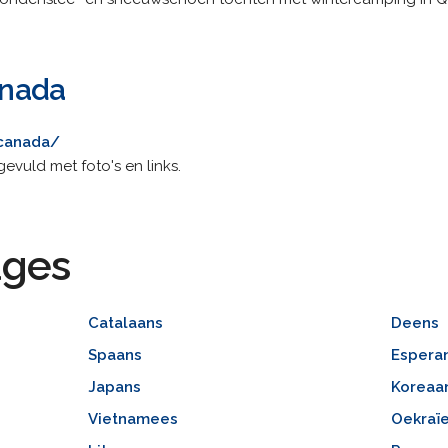
nada
canada/
evuld met foto's en links.
ages
Catalaans
Deens
Spaans
Espera
Japans
Koreaa
Vietnamees
Oekraï