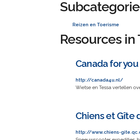
Subcategorie
Reizen en Toerisme
Resources in 
Canada for you
http://canada4u.nl/
Wietse en Tessa vertellen ov
Chiens et Gîte
http://www.chiens-gite.qc.
Sneeuwscooter expedities, 