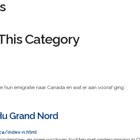
s
This Category
er hun emigratie naar Canada en wat er aan vooraf ging.
 du Grand Nord
ca/index-n.html
hondenslee- en sneeuwschoen tochten met wintercamping in 