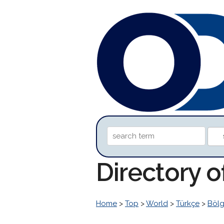
Directory 
Home
>
Top
>
World
>
Türkçe
>
Bölg