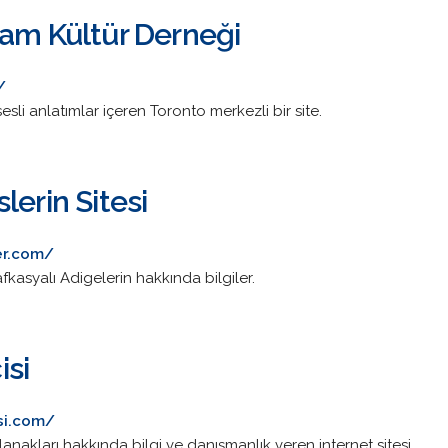
lam Kültür Derneği
/
sli anlatımlar içeren Toronto merkezli bir site.
lerin Sitesi
er.com/
asyalı Adigelerin hakkında bilgiler.
si
si.com/
nakları hakkında bilgi ve danışmanlık veren internet sitesi.