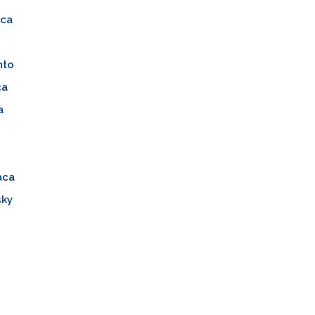
nca
nto
ca
a
aca
sky