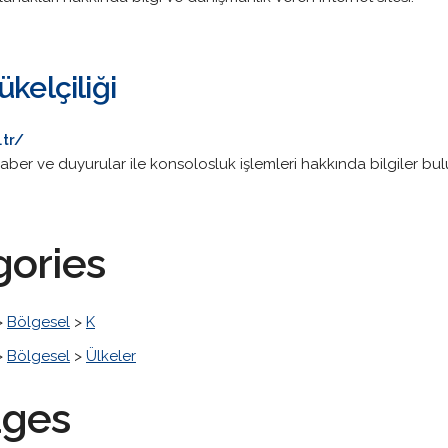
ükelçiliği
.tr/
haber ve duyurular ile konsolosluk işlemleri hakkında bilgiler bu
gories
>
Bölgesel
>
K
>
Bölgesel
>
Ülkeler
ages