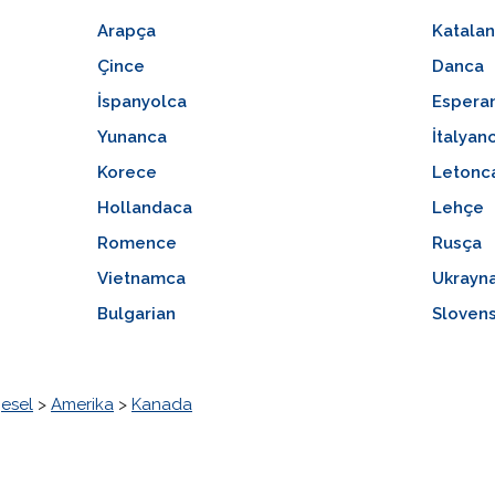
Arapça
Katala
Çince
Danca
İspanyolca
Espera
Yunanca
İtalyan
Korece
Letonc
Hollandaca
Lehçe
Romence
Rusça
Vietnamca
Ukrayn
Bulgarian
Sloven
esel
>
Amerika
>
Kanada