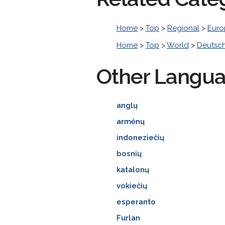
Home
>
Top
>
Regional
>
Euro
Home
>
Top
>
World
>
Deutsc
Other Langu
anglų
armėnų
indoneziečių
bosnių
katalonų
vokiečių
esperanto
Furlan