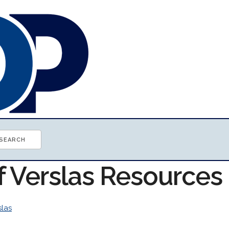
f Verslas Resources
slas