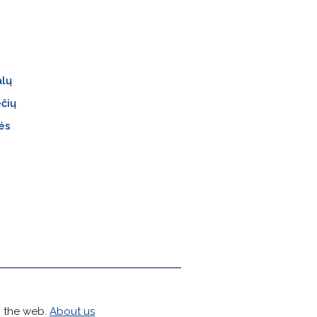
alų
ečių
és
h the web.
About us