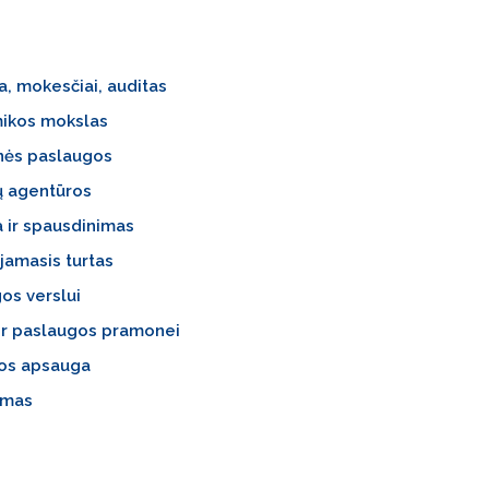
a, mokesčiai, auditas
ikos mokslas
nės paslaugos
ų agentūros
 ir spausdinimas
jamasis turtas
os verslui
ir paslaugos pramonei
tos apsauga
imas