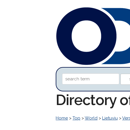
Directory o
Home
>
Top
>
World
>
Lietuvių
>
Ver