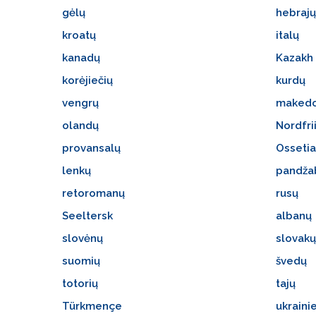
gėlų
hebraj
kroatų
italų
kanadų
Kazakh
korėjiečių
kurdų
vengrų
maked
olandų
Nordfri
provansalų
Osseti
lenkų
pandža
retoromanų
rusų
Seeltersk
albanų
slovėnų
slovak
suomių
švedų
totorių
tajų
Türkmençe
ukraini