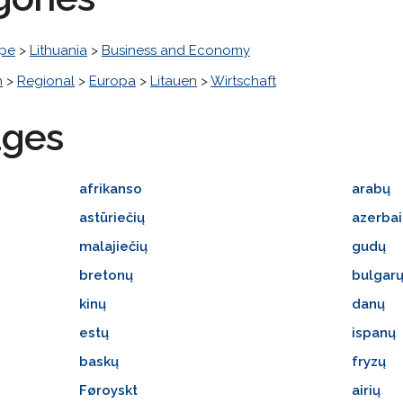
pe
>
Lithuania
>
Business and Economy
h
>
Regional
>
Europa
>
Litauen
>
Wirtschaft
ages
afrikanso
arabų
astūriečių
azerbai
malajiečių
gudų
bretonų
bulgar
kinų
danų
estų
ispanų
baskų
fryzų
Føroyskt
airių