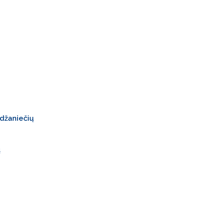
džaniečių
ų