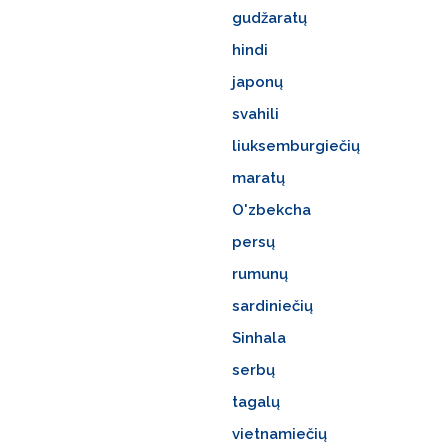
gudžaratų
hindi
japonų
svahili
liuksemburgiečių
maratų
O'zbekcha
persų
rumunų
sardiniečių
Sinhala
serbų
tagalų
vietnamiečių