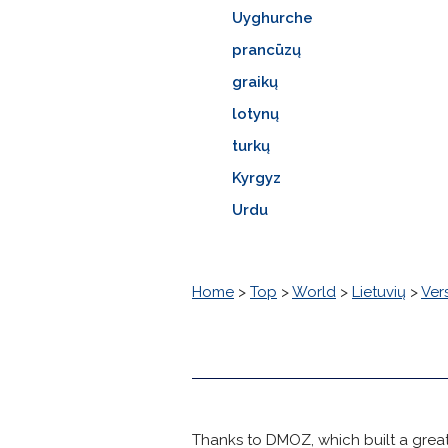
Uyghurche
prancūzų
graikų
lotynų
turkų
Kyrgyz
Urdu
Home
>
Top
>
World
>
Lietuvių
>
Ver
Thanks to DMOZ, which built a great