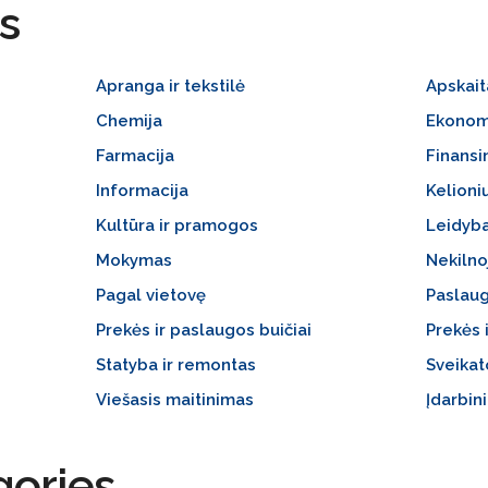
s
Apranga ir tekstilė
Apskait
Chemija
Ekonom
Farmacija
Finansi
Informacija
Kelioni
Kultūra ir pramogos
Leidyba
Mokymas
Nekilno
Pagal vietovę
Paslaug
Prekės ir paslaugos buičiai
Prekės 
Statyba ir remontas
Sveika
Viešasis maitinimas
Įdarbin
gories