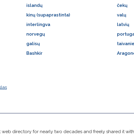
islandų
čekų
kinų (supaprastinta)
valų
interlingva
latvių
norvegų
portug
galisų
taivani
Bashkir
Aragon
slas
 web directory for nearly two decades and freely shared it wit