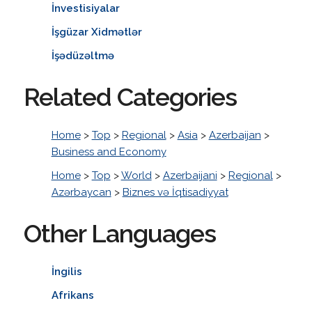
İnvestisiyalar
İşgüzar Xidmətlər
İşədüzəltmə
Related Categories
Home
>
Top
>
Regional
>
Asia
>
Azerbaijan
>
Business and Economy
Home
>
Top
>
World
>
Azerbaijani
>
Regional
>
Azərbaycan
>
Biznes və İqtisadiyyat
Other Languages
İngilis
Afrikans