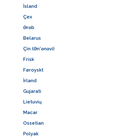
İsland
Çex
Ərəb
Belarus
Çin (Ən'ənəvi)
Frisk
Føroyskt
İrland
Gujarati
Lietuvių
Macar
Ossetian
Polyak