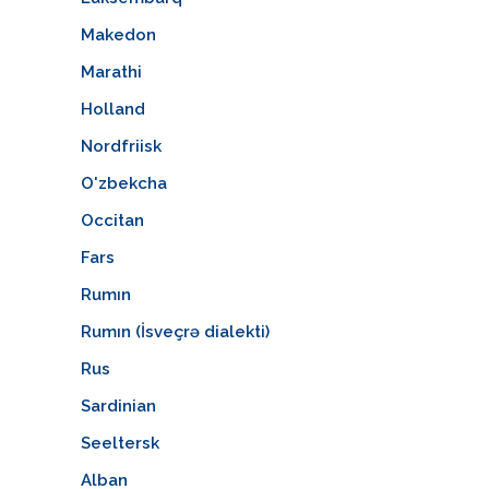
Makedon
Marathi
Holland
Nordfriisk
O'zbekcha
Occitan
Fars
Rumın
Rumın (İsveçrə dialekti)
Rus
Sardinian
Seeltersk
Alban