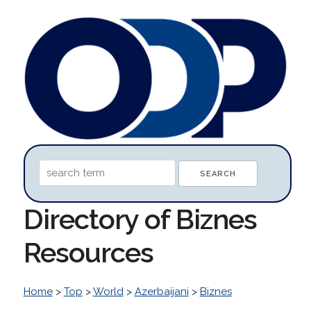
Directory of Biznes
Resources
Home
>
Top
>
World
>
Azerbaijani
>
Biznes