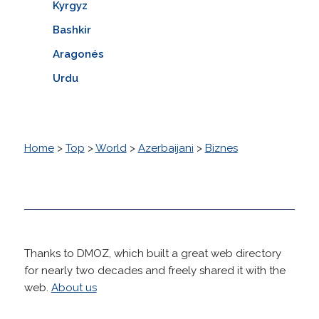
Kyrgyz
Bashkir
Aragonés
Urdu
Home
>
Top
>
World
>
Azerbaijani
>
Biznes
Thanks to DMOZ, which built a great web directory
for nearly two decades and freely shared it with the
web.
About us