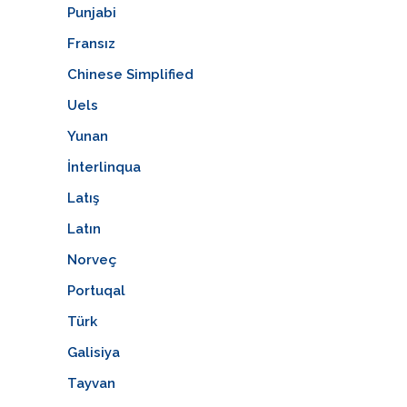
Punjabi
Fransız
Chinese Simplified
Uels
Yunan
İnterlinqua
Latış
Latın
Norveç
Portuqal
Türk
Galisiya
Tayvan