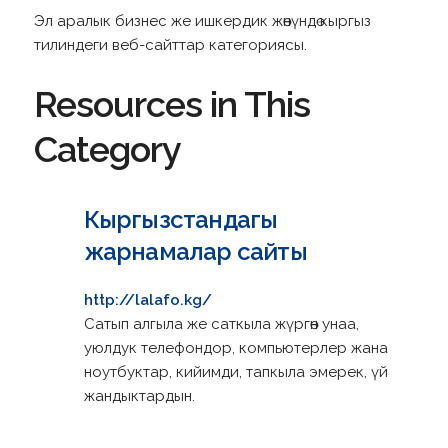
Эл аралык бизнес же ишкердик жөнүндө кыргыз
тилиндеги веб-сайттар категориясы.
Resources in This
Category
Кыргызстандагы
жарнамалар сайты
http://lalafo.kg/
Cатып алгыла же саткыла жүргөн унаа,
уюлдук телефондор, компьютерлер жана
ноутбуктар, кийимди, тапкыла эмерек, үй
жандыктардын.