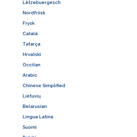
Lëtzebuergesch
Nordfriisk
Frysk
Català
Tatarça
Hrvatski
Occitan
Arabic
Chinese Simplified
Lietuvių
Belarusian
Lingua Latina
Suomi