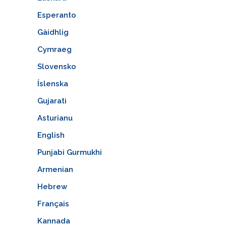
Esperanto
Gàidhlig
Cymraeg
Slovensko
Íslenska
Gujarati
Asturianu
English
Punjabi Gurmukhi
Armenian
Hebrew
Français
Kannada