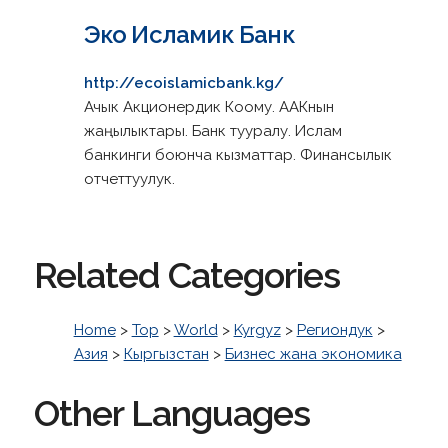
Эко Исламик Банк
http://ecoislamicbank.kg/
Ачык Акционердик Коому. ААКнын
жаңылыктары. Банк тууралу. Ислам
банкинги боюнча кызматтар. Финансылык
отчеттуулук.
Related Categories
Home
>
Top
>
World
>
Kyrgyz
>
Региондук
>
Азия
>
Кыргызстан
>
Бизнес жана экономика
Other Languages