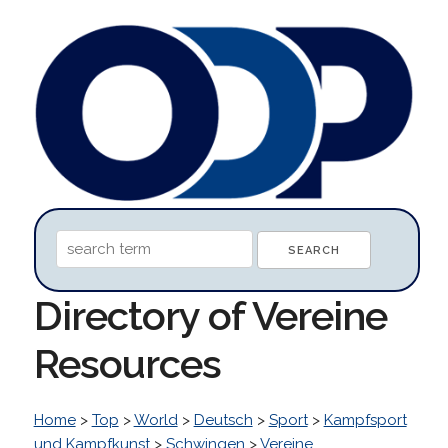
Directory of Vereine
Resources
Home
>
Top
>
World
>
Deutsch
>
Sport
>
Kampfsport
und Kampfkunst
>
Schwingen
>
Vereine