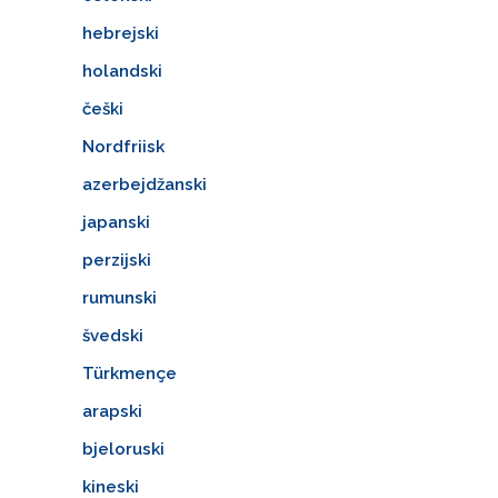
hebrejski
holandski
češki
Nordfriisk
azerbejdžanski
japanski
perzijski
rumunski
švedski
Türkmençe
arapski
bjeloruski
kineski