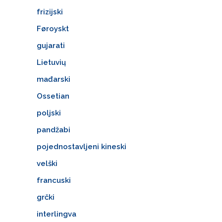
frizijski
Føroyskt
gujarati
Lietuvių
mađarski
Ossetian
poljski
pandžabi
pojednostavljeni kineski
velški
francuski
grčki
interlingva