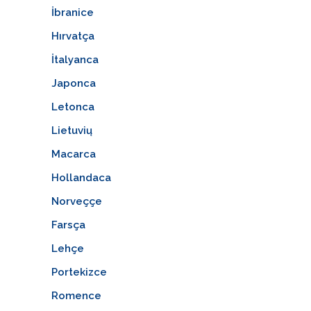
İbranice
Hırvatça
İtalyanca
Japonca
Letonca
Lietuvių
Macarca
Hollandaca
Norveççe
Farsça
Lehçe
Portekizce
Romence