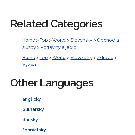
Related Categories
Home
>
Top
>
World
>
Slovensky
>
Obchod a
služby
>
Potraviny a jedlo
Home
>
Top
>
World
>
Slovensky
>
Zdravie
>
Výživa
Other Languages
anglicky
bulharsky
dánsky
španielsky