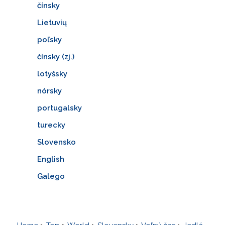
čínsky
Lietuvių
poľsky
čínsky (zj.)
lotyšsky
nórsky
portugalsky
turecky
Slovensko
English
Galego