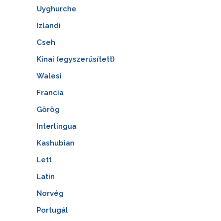
Uyghurche
Izlandi
Cseh
Kínai (egyszerűsített)
Walesi
Francia
Görög
Interlingua
Kashubian
Lett
Latin
Norvég
Portugál