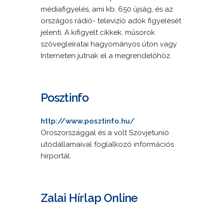
médiafigyelés, ami kb. 650 újság, és az
országos rádió- televizíó adók figyelését
jelenti. A kifigyelt cikkek, műsorok
szövegleíratai hagyományos úton vagy
Interneten jutnak el a megrendelőhöz.
Posztinfo
http://www.posztinfo.hu/
Oroszországgal és a volt Szovjetunió
utódállamaival foglalkozó információs
hírportál.
Zalai Hírlap Online