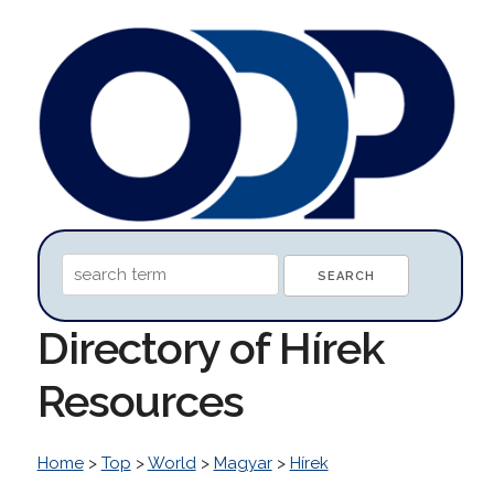
Directory of Hírek
Resources
Home
>
Top
>
World
>
Magyar
>
Hírek