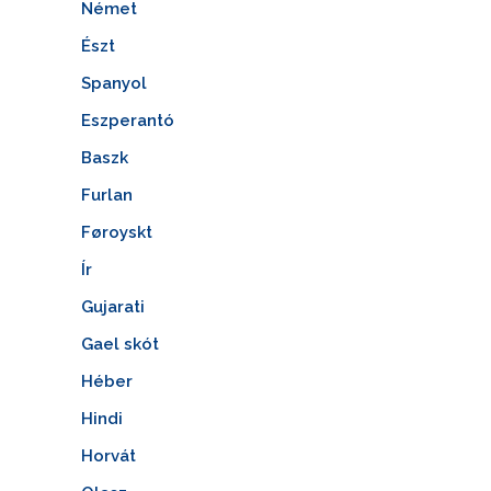
Német
Észt
Spanyol
Eszperantó
Baszk
Furlan
Føroyskt
Ír
Gujarati
Gael skót
Héber
Hindi
Horvát