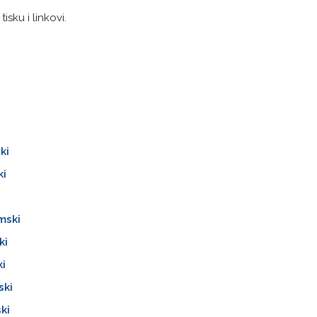
isku i linkovi.
ki
ki
mski
ki
ki
ski
ki