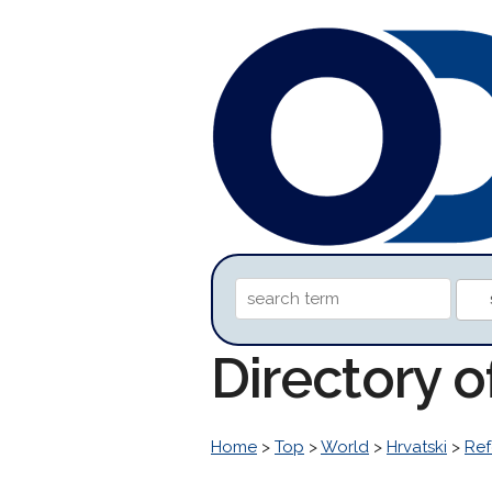
Directory o
Home
>
Top
>
World
>
Hrvatski
>
Ref