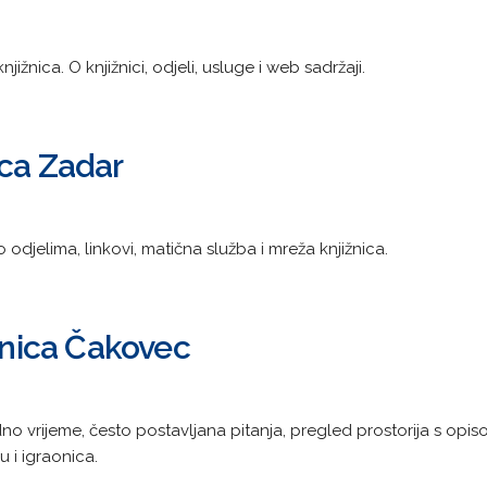
ižnica. O knjižnici, odjeli, usluge i web sadržaji.
ica Zadar
 odjelima, linkovi, matična služba i mreža knjižnica.
aonica Čakovec
o vrijeme, često postavljana pitanja, pregled prostorija s opisom
 i igraonica.