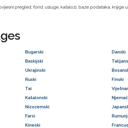
ovijesni pregled, fond, usluge, katalozi, baze podataka, knjige u t
ages
Bugarski
Danski
Baskijski
Talijans
Ukrajinski
Bosans
Ruski
Finski
Tai
Vijetna
Katalonski
Njemač
Nizozemski
Japans
Farsi
Rumunj
Kineski
Francus