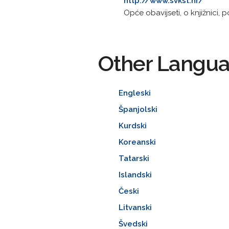
http://www.svkst.hr/
Opće obavijseti, o knjižnici, p
Other Langu
Engleski
Španjolski
Kurdski
Koreanski
Tatarski
Islandski
Česki
Litvanski
Švedski