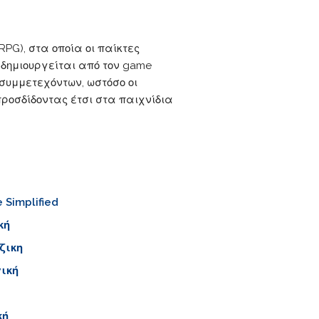
PG), στα οποία οι παίκτες
δημιουργείται από τον game
συμμετεχόντων, ωστόσο οι
ροσδίδοντας έτσι στα παιχνίδια
 Simplified
κή
ζικη
ική
ή
κή