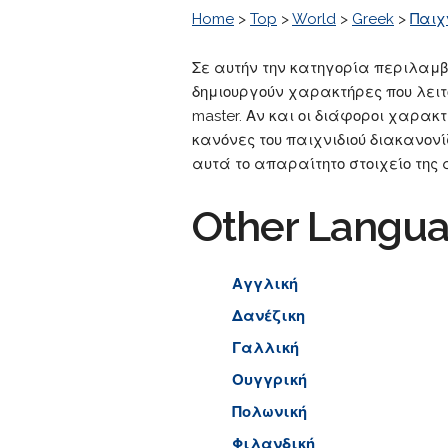
Home
>
Top
>
World
>
Greek
>
Παιχ
Σε αυτήν την κατηγορία περιλαμβ
δημιουργούν χαρακτήρες που λει
master. Αν και οι διάφοροι χαρα
κανόνες του παιχνιδιού διακανον
αυτά το απαραίτητο στοιχείο της 
Other Langu
Αγγλική
Δανέζικη
Γαλλική
Ουγγρική
Πολωνική
Φιλανδική