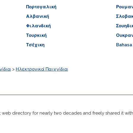
Πορτογαλική
Ρουμαν
Αλβανική
Σλοβακ
Φιλανδική
Σουηδι
Τουρκική
Ουκραν
Τσέχικη
Bahasa
νίδια
>
Ηλεκτρονικά Παιχνίδια
 web directory for nearly two decades and freely shared it wit