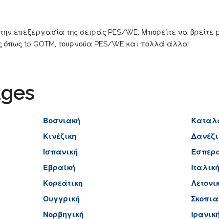
 την επεξεργασία της σειράς PES/WE. Μπορείτε να βρείτε p
 όπως to GOTM, τουρνούα PES/WE και πολλά άλλα!
ages
Βοσνιακή
Καταλ
Κινέζικη
Δανέζι
Ισπανική
Εσπερ
Εβραϊκή
Ιταλικ
Κορεάτικη
Λετονι
Ουγγρική
Σκοπι
Νορβηγική
Ιρανικ