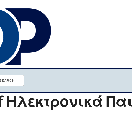
 of Ηλεκτρονικά Πα