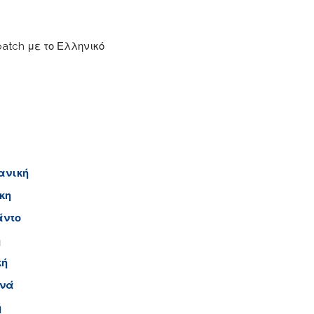
atch με το Ελληνικό
ανική
κη
άντο
ή
κή
ανά
ή