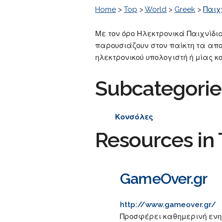
Home
>
Top
>
World
>
Greek
>
Παιχ
Με τον όρο Ηλεκτρονικά Παιχνίδι
παρουσιάζουν στον παίκτη τα αποτ
ηλεκτρονικού υπολογιστή ή μίας κ
Subcategorie
Κονσόλες
Resources in 
GameOver.gr
http://www.gameover.gr/
Προσφέρει καθημερινή ενημ