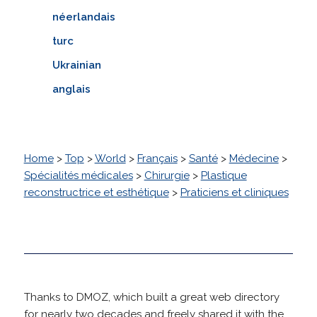
néerlandais
turc
Ukrainian
anglais
Home
>
Top
>
World
>
Français
>
Santé
>
Médecine
>
Spécialités médicales
>
Chirurgie
>
Plastique
reconstructrice et esthétique
>
Praticiens et cliniques
Thanks to DMOZ, which built a great web directory
for nearly two decades and freely shared it with the