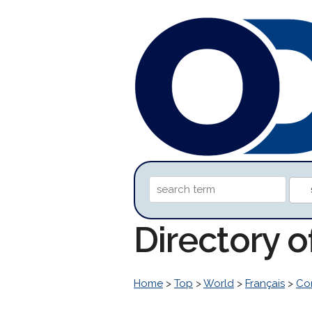
Directory 
Home
>
Top
>
World
>
Français
>
Co