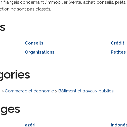
 français concernant l'immobilier (vente, achat, conseils, prêts,
uction ne sont pas classés.
s
Conseils
Crédit
Organisations
Petite
gories
s
>
Commerce et économie
>
Bâtiment et travaux publics
ages
azéri
indoné