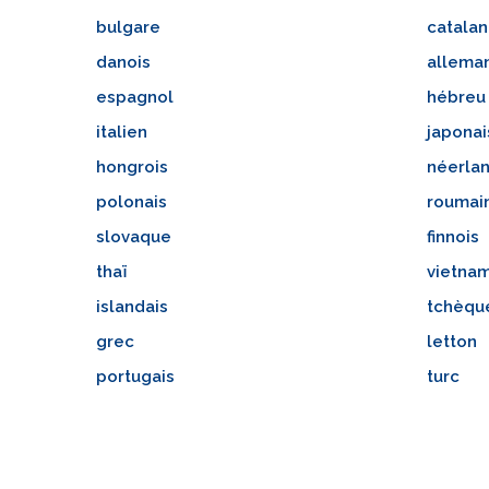
bulgare
catalan
danois
allema
espagnol
hébreu
italien
japonai
hongrois
néerlan
polonais
roumai
slovaque
finnois
thaï
vietna
islandais
tchèqu
grec
letton
portugais
turc