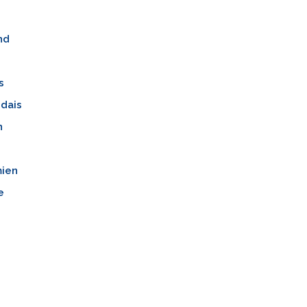
nd
s
dais
n
mien
e