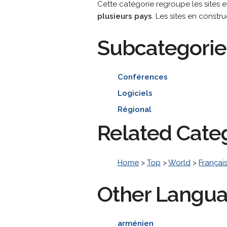
Cette catégorie regroupe les sites en
plusieurs pays
. Les sites en constr
Subcategorie
Conférences
Logiciels
Régional
Related Cate
Home
>
Top
>
World
>
Françai
Other Langu
arménien