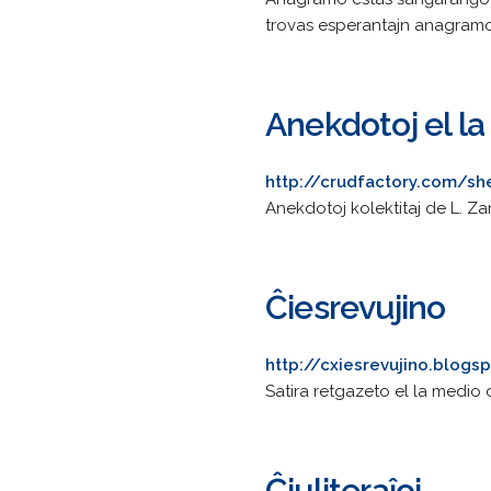
trovas esperantajn anagramo
Anekdotoj el l
http://crudfactory.com/s
Anekdotoj kolektitaj de L. Z
Ĉiesrevujino
http://cxiesrevujino.blogs
Satira retgazeto el la medio
Ĉiuliteraĵoj