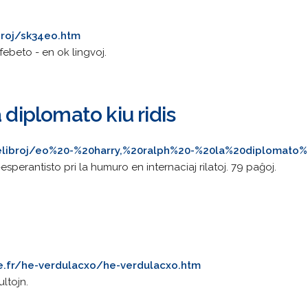
ieroj/sk34eo.htm
lfebeto - en ok lingvoj.
 diplomato kiu ridis
s/elibroj/eo%20-%20harry,%20ralph%20-%20la%20diplomato%
sperantisto pri la humuro en internaciaj rilatoj. 79 paĝoj.
ee.fr/he-verdulacxo/he-verdulacxo.htm
ltojn.