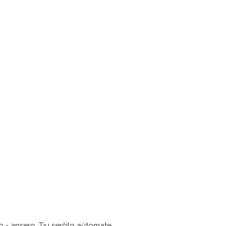
o - ansero. Tiu serĉilo aŭtomate