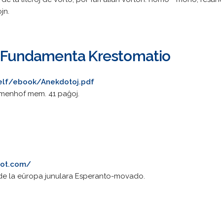
jn.
a Fundamenta Krestomatio
helf/ebook/Anekdotoj.pdf
amenhof mem. 41 paĝoj.
pot.com/
 de la eŭropa junulara Esperanto-movado.