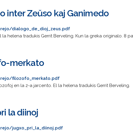
go inter Zeŭso kaj Ganimedo
rejo/dialogo_de_dioj_zeus.pdf
El la helena tradukis Gerrit Berveling. Kun la greka originalo. 8 pa
ofo-merkato
rejo/filozofo_merkato.pdf
ilozofoj en la 2-a jarcento. El la helena tradukis Gerrit Berveling.
i la diinoj
ejo/jugxo_pri_la_diinoj.pdf