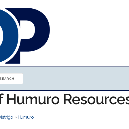
of Humuro Resource
istriĝo
>
Humuro