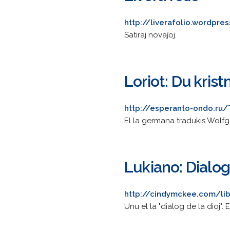
http://liverafolio.wordpre
Satiraj novaĵoj.
Loriot: Du krist
http://esperanto-ondo.ru/
El la germana tradukis Wolfg
Lukiano: Dialo
http://cindymckee.com/li
Unu el la "dialog de la dioj". 