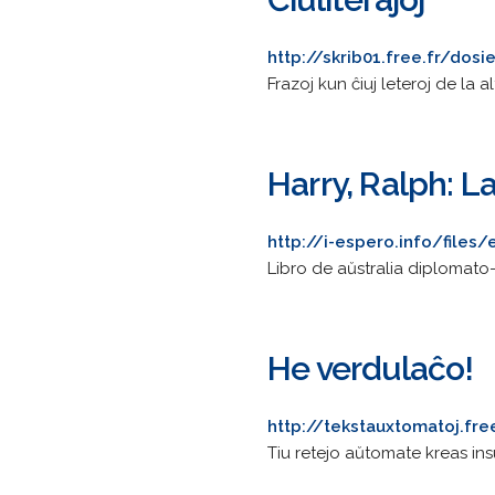
http://skrib01.free.fr/dos
Frazoj kun ĉiuj leteroj de la a
Harry, Ralph: La
http://i-espero.info/file
Libro de aŭstralia diplomato-e
He verdulaĉo!
http://tekstauxtomatoj.fr
Tiu retejo aŭtomate kreas insu