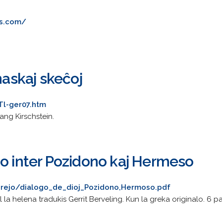
ss.com/
naskaj skeĉoj
Tl-ger07.htm
ang Kirschstein.
go inter Pozidono kaj Hermeso
brejo/dialogo_de_dioj_Pozidono,Hermoso.pdf
El la helena tradukis Gerrit Berveling. Kun la greka originalo. 6 p