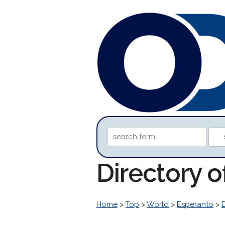
Directory 
Home
>
Top
>
World
>
Esperanto
>
D