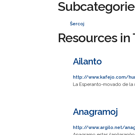
Subcategorie
Ŝercoj
Resources in 
Ailanto
http://www.kafejo.com/h
La Esperanto-movado de la n
Anagramoj
http://www.argilo.net/ana
Anagramo estas ŝanĝaranĝo de