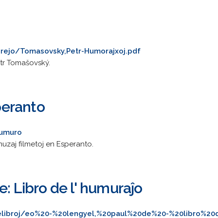
brejo/Tomasovsky,Petr-Humorajxoj.pdf
tr Tomašovský.
eranto
humuro
uzaj filmetoj en Esperanto.
e: Libro de l' humuraĵo
es/elibroj/eo%20-%20lengyel,%20paul%20de%20-%20libro%20