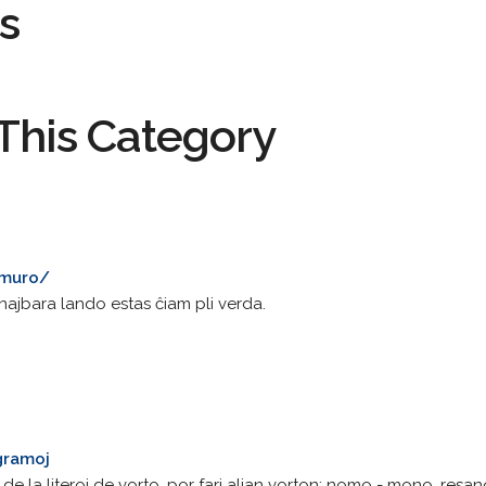
s
This Category
umuro/
ajbara lando estas ĉiam pli verda.
gramoj
 la literoj de vorto, por fari alian vorton: nomo - mono, resan